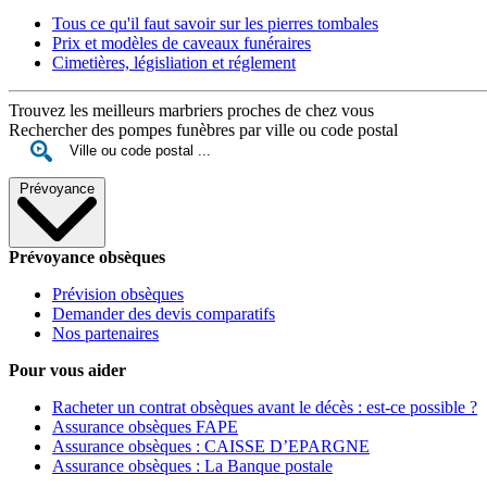
Tous ce qu'il faut savoir sur les pierres tombales
Prix et modèles de caveaux funéraires
Cimetières, législiation et réglement
Trouvez les meilleurs marbriers proches de chez vous
Rechercher des pompes funèbres par ville ou code postal
Prévoyance
Prévoyance obsèques
Prévision obsèques
Demander des devis comparatifs
Nos partenaires
Pour vous aider
Racheter un contrat obsèques avant le décès : est-ce possible ?
Assurance obsèques FAPE
Assurance obsèques : CAISSE D’EPARGNE
Assurance obsèques : La Banque postale