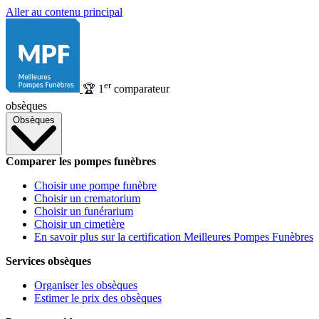
Aller au contenu principal
er
🏆
1
comparateur
obsèques
Obsèques
Comparer les pompes funèbres
Choisir une pompe funèbre
Choisir un crematorium
Choisir un funérarium
Choisir un cimetière
En savoir plus sur la certification Meilleures Pompes Funèbres
Services obsèques
Organiser les obsèques
Estimer le prix des obsèques