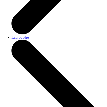
Labroquère