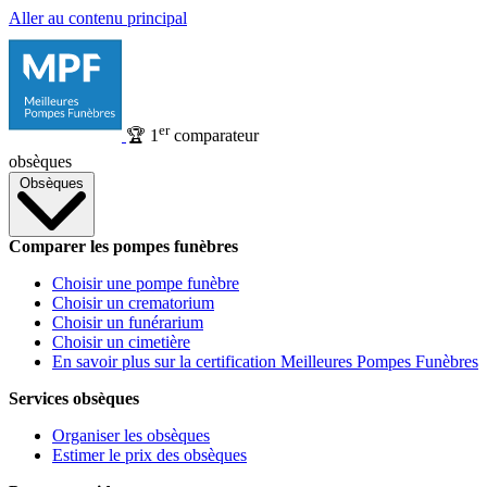
Aller au contenu principal
er
🏆
1
comparateur
obsèques
Obsèques
Comparer les pompes funèbres
Choisir une pompe funèbre
Choisir un crematorium
Choisir un funérarium
Choisir un cimetière
En savoir plus sur la certification Meilleures Pompes Funèbres
Services obsèques
Organiser les obsèques
Estimer le prix des obsèques