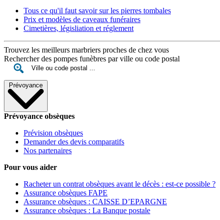
Tous ce qu'il faut savoir sur les pierres tombales
Prix et modèles de caveaux funéraires
Cimetières, législiation et réglement
Trouvez les meilleurs marbriers proches de chez vous
Rechercher des pompes funèbres par ville ou code postal
Prévoyance
Prévoyance obsèques
Prévision obsèques
Demander des devis comparatifs
Nos partenaires
Pour vous aider
Racheter un contrat obsèques avant le décès : est-ce possible ?
Assurance obsèques FAPE
Assurance obsèques : CAISSE D’EPARGNE
Assurance obsèques : La Banque postale