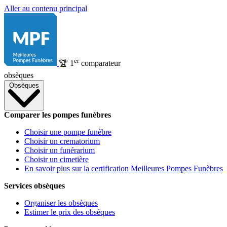
Aller au contenu principal
er
🏆
1
comparateur
obsèques
Obsèques
Comparer les pompes funèbres
Choisir une pompe funèbre
Choisir un crematorium
Choisir un funérarium
Choisir un cimetière
En savoir plus sur la certification Meilleures Pompes Funèbres
Services obsèques
Organiser les obsèques
Estimer le prix des obsèques