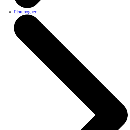
Ploumoguer