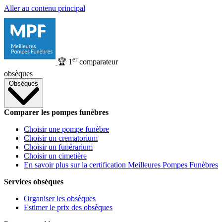
Aller au contenu principal
er
🏆
1
comparateur
obsèques
Obsèques
Comparer les pompes funèbres
Choisir une pompe funèbre
Choisir un crematorium
Choisir un funérarium
Choisir un cimetière
En savoir plus sur la certification Meilleures Pompes Funèbres
Services obsèques
Organiser les obsèques
Estimer le prix des obsèques