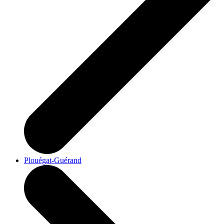
Plouégat-Guérand