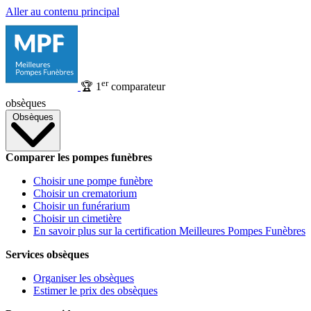
Aller au contenu principal
er
🏆
1
comparateur
obsèques
Obsèques
Comparer les pompes funèbres
Choisir une pompe funèbre
Choisir un crematorium
Choisir un funérarium
Choisir un cimetière
En savoir plus sur la certification Meilleures Pompes Funèbres
Services obsèques
Organiser les obsèques
Estimer le prix des obsèques