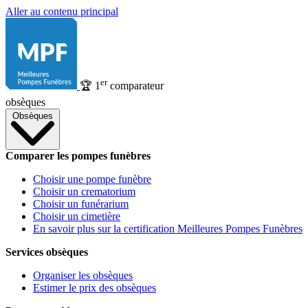
Aller au contenu principal
er
🏆
1
comparateur
obsèques
Obsèques
Comparer les pompes funèbres
Choisir une pompe funèbre
Choisir un crematorium
Choisir un funérarium
Choisir un cimetière
En savoir plus sur la certification Meilleures Pompes Funèbres
Services obsèques
Organiser les obsèques
Estimer le prix des obsèques