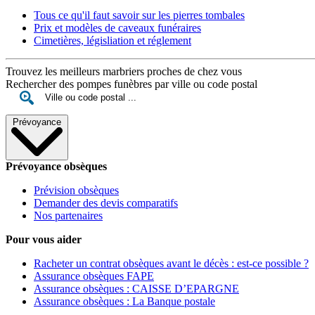
Tous ce qu'il faut savoir sur les pierres tombales
Prix et modèles de caveaux funéraires
Cimetières, législiation et réglement
Trouvez les meilleurs marbriers proches de chez vous
Rechercher des pompes funèbres par ville ou code postal
Prévoyance
Prévoyance obsèques
Prévision obsèques
Demander des devis comparatifs
Nos partenaires
Pour vous aider
Racheter un contrat obsèques avant le décès : est-ce possible ?
Assurance obsèques FAPE
Assurance obsèques : CAISSE D’EPARGNE
Assurance obsèques : La Banque postale