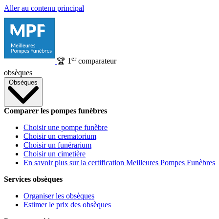
Aller au contenu principal
er
🏆
1
comparateur
obsèques
Obsèques
Comparer les pompes funèbres
Choisir une pompe funèbre
Choisir un crematorium
Choisir un funérarium
Choisir un cimetière
En savoir plus sur la certification Meilleures Pompes Funèbres
Services obsèques
Organiser les obsèques
Estimer le prix des obsèques