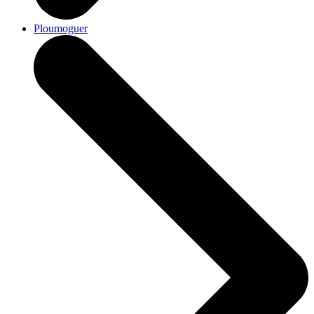
Ploumoguer