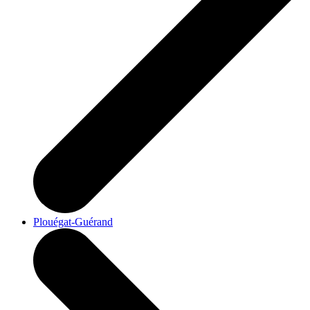
Plouégat-Guérand