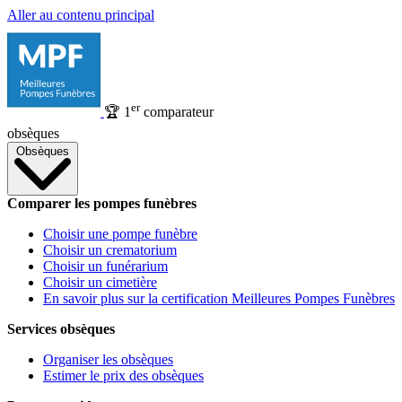
Aller au contenu principal
er
🏆
1
comparateur
obsèques
Obsèques
Comparer les pompes funèbres
Choisir une pompe funèbre
Choisir un crematorium
Choisir un funérarium
Choisir un cimetière
En savoir plus sur la certification Meilleures Pompes Funèbres
Services obsèques
Organiser les obsèques
Estimer le prix des obsèques