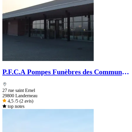
P.F.C.A Pompes Funèbres des Communes
Associées
27 rue saint Ernel
29800 Landerneau
4,5
/5
(2 avis)
top notes