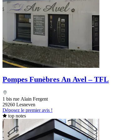
Pompes Funèbres An Avel – TFL
1 bis rue Alain Fergent
29260 Lesneven
Déposez le premier avis !
top notes