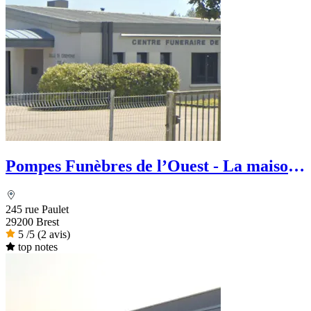
Pompes Funèbres de l’Ouest - La maison
des Obsèques
245 rue Paulet
29200 Brest
5
/5
(2 avis)
top notes