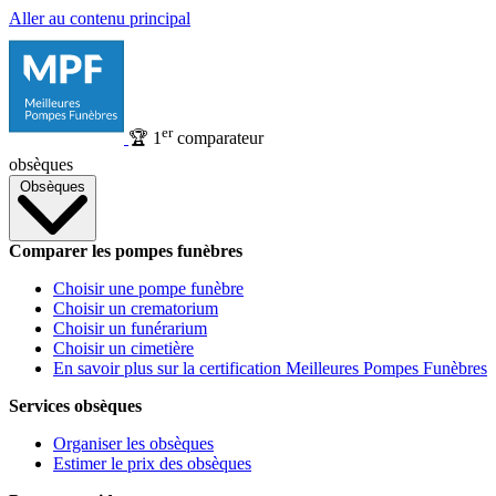
Aller au contenu principal
er
🏆
1
comparateur
obsèques
Obsèques
Comparer les pompes funèbres
Choisir une pompe funèbre
Choisir un crematorium
Choisir un funérarium
Choisir un cimetière
En savoir plus sur la certification Meilleures Pompes Funèbres
Services obsèques
Organiser les obsèques
Estimer le prix des obsèques