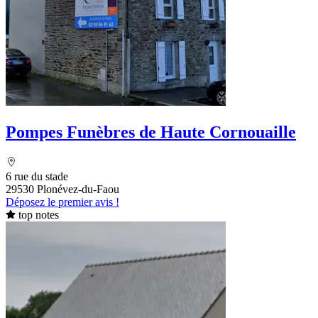
Pompes Funèbres de Haute Cornouaille
6 rue du stade
29530 Plonévez-du-Faou
Déposez le premier avis !
top notes