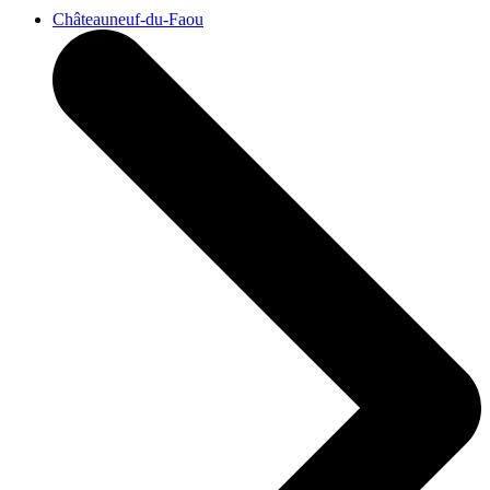
Châteauneuf-du-Faou