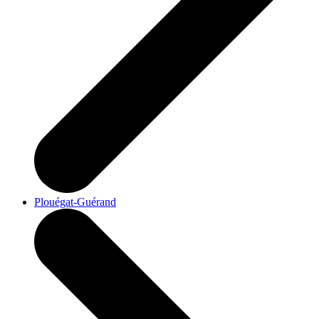
Plouégat-Guérand