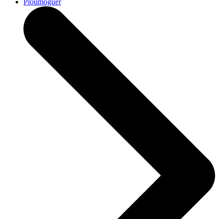
Ploumoguer