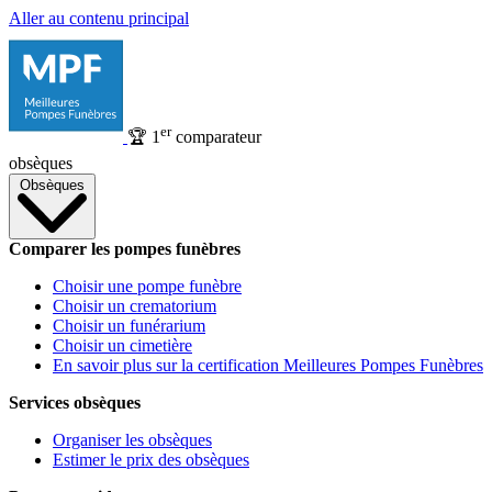
Aller au contenu principal
er
🏆
1
comparateur
obsèques
Obsèques
Comparer les pompes funèbres
Choisir une pompe funèbre
Choisir un crematorium
Choisir un funérarium
Choisir un cimetière
En savoir plus sur la certification Meilleures Pompes Funèbres
Services obsèques
Organiser les obsèques
Estimer le prix des obsèques