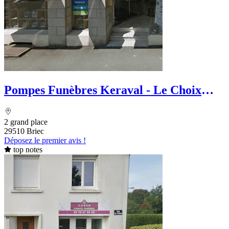
Pompes Funèbres Keraval - Le Choix
Funéraire
2 grand place
29510 Briec
Déposez le premier avis !
top notes