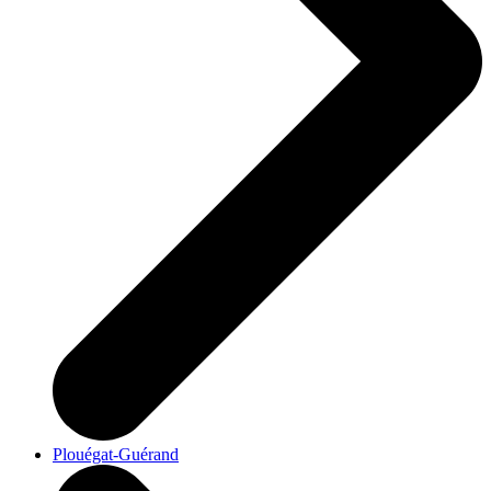
Plouégat-Guérand