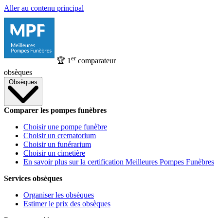
Aller au contenu principal
er
🏆
1
comparateur
obsèques
Obsèques
Comparer les pompes funèbres
Choisir une pompe funèbre
Choisir un crematorium
Choisir un funérarium
Choisir un cimetière
En savoir plus sur la certification Meilleures Pompes Funèbres
Services obsèques
Organiser les obsèques
Estimer le prix des obsèques