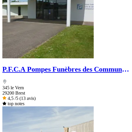
P.F.C.A Pompes Funèbres des Communes
Associées
345 le Vern
29200 Brest
4,5
/5
(13 avis)
top notes