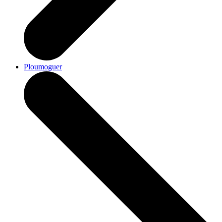
Ploumoguer