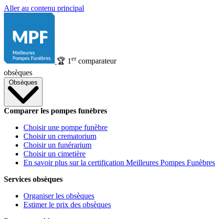
Aller au contenu principal
er
🏆
1
comparateur
obsèques
Obsèques
Comparer les pompes funèbres
Choisir une pompe funèbre
Choisir un crematorium
Choisir un funérarium
Choisir un cimetière
En savoir plus sur la certification Meilleures Pompes Funèbres
Services obsèques
Organiser les obsèques
Estimer le prix des obsèques