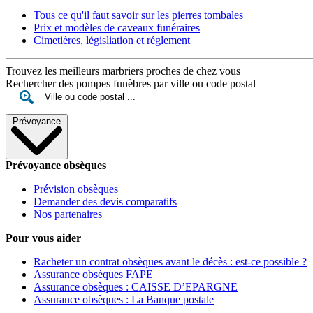
Tous ce qu'il faut savoir sur les pierres tombales
Prix et modèles de caveaux funéraires
Cimetières, législiation et réglement
Trouvez les meilleurs marbriers proches de chez vous
Rechercher des pompes funèbres par ville ou code postal
Prévoyance
Prévoyance obsèques
Prévision obsèques
Demander des devis comparatifs
Nos partenaires
Pour vous aider
Racheter un contrat obsèques avant le décès : est-ce possible ?
Assurance obsèques FAPE
Assurance obsèques : CAISSE D’EPARGNE
Assurance obsèques : La Banque postale