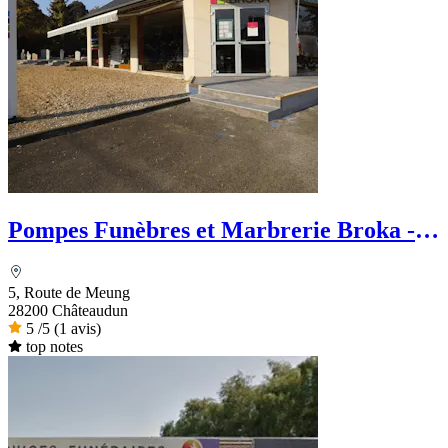
Pompes Funèbres et Marbrerie Broka -
Le Choix Funéraire
5, Route de Meung
28200 Châteaudun
5
/5
(1 avis)
top notes