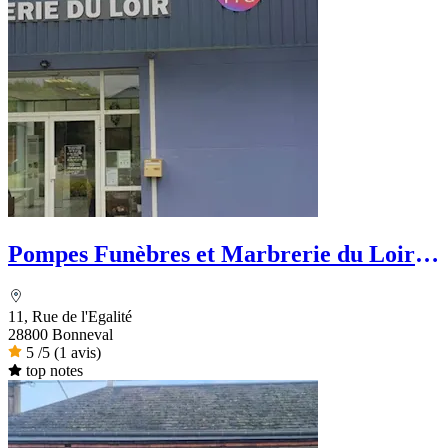
Pompes Funèbres et Marbrerie du Loir -
PFG
11, Rue de l'Egalité
28800 Bonneval
5
/5
(1 avis)
top notes