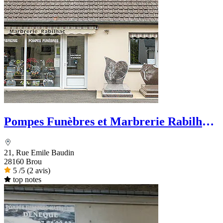
Pompes Funèbres et Marbrerie Rabilhac
- Dignité Funéraire
21, Rue Emile Baudin
28160 Brou
5
/5
(2 avis)
top notes