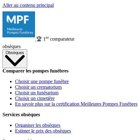
Aller au contenu principal
er
🏆
1
comparateur
obsèques
Obsèques
Comparer les pompes funèbres
Choisir une pompe funèbre
Choisir un crematorium
Choisir un funérarium
Choisir un cimetière
En savoir plus sur la certification Meilleures Pompes Funèbres
Services obsèques
Organiser les obsèques
Estimer le prix des obsèques