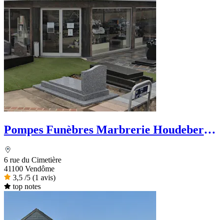
Pompes Funèbres Marbrerie Houdebert
et Fils
6 rue du Cimetière
41100 Vendôme
3,5
/5
(1 avis)
top notes