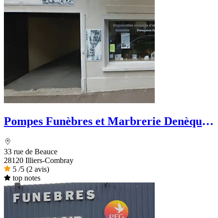
Pompes Funèbres et Marbrerie Denèque -
Dignité Funéraire
33 rue de Beauce
28120 Illiers-Combray
5
/5
(2 avis)
top notes