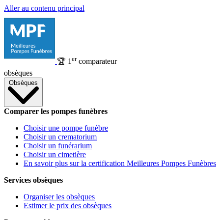
Aller au contenu principal
er
🏆
1
comparateur
obsèques
Obsèques
Comparer les pompes funèbres
Choisir une pompe funèbre
Choisir un crematorium
Choisir un funérarium
Choisir un cimetière
En savoir plus sur la certification Meilleures Pompes Funèbres
Services obsèques
Organiser les obsèques
Estimer le prix des obsèques