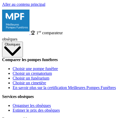
Aller au contenu principal
er
🏆
1
comparateur
obsèques
Obsèques
Comparer les pompes funèbres
Choisir une pompe funèbre
Choisir un crematorium
Choisir un funérarium
Choisir un cimetière
En savoir plus sur la certification Meilleures Pompes Funèbres
Services obsèques
Organiser les obsèques
Estimer le prix des obsèques