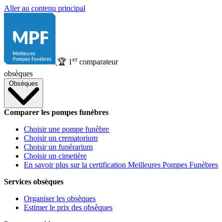
Aller au contenu principal
er
🏆
1
comparateur
obsèques
Obsèques
Comparer les pompes funèbres
Choisir une pompe funèbre
Choisir un crematorium
Choisir un funérarium
Choisir un cimetière
En savoir plus sur la certification Meilleures Pompes Funèbres
Services obsèques
Organiser les obsèques
Estimer le prix des obsèques