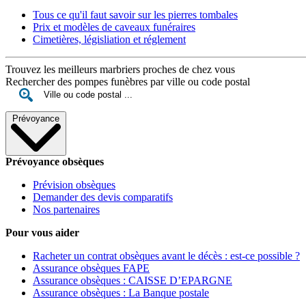
Tous ce qu'il faut savoir sur les pierres tombales
Prix et modèles de caveaux funéraires
Cimetières, législiation et réglement
Trouvez les meilleurs marbriers proches de chez vous
Rechercher des pompes funèbres par ville ou code postal
Prévoyance
Prévoyance obsèques
Prévision obsèques
Demander des devis comparatifs
Nos partenaires
Pour vous aider
Racheter un contrat obsèques avant le décès : est-ce possible ?
Assurance obsèques FAPE
Assurance obsèques : CAISSE D’EPARGNE
Assurance obsèques : La Banque postale