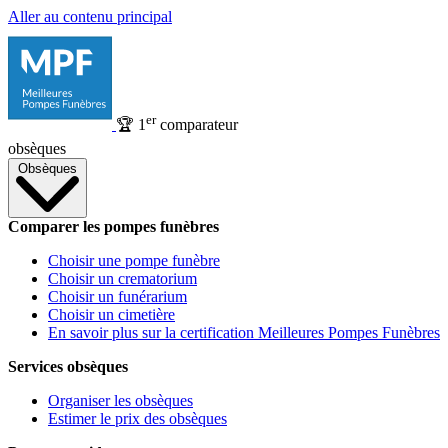
Aller au contenu principal
er
🏆
1
comparateur
obsèques
Obsèques
Comparer les pompes funèbres
Choisir une pompe funèbre
Choisir un crematorium
Choisir un funérarium
Choisir un cimetière
En savoir plus sur la certification Meilleures Pompes Funèbres
Services obsèques
Organiser les obsèques
Estimer le prix des obsèques