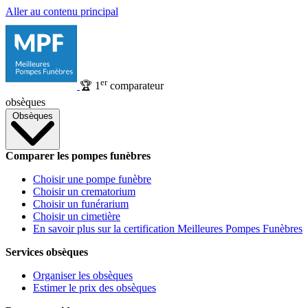
Aller au contenu principal
er
🏆
1
comparateur
obsèques
Obsèques
Comparer les pompes funèbres
Choisir une pompe funèbre
Choisir un crematorium
Choisir un funérarium
Choisir un cimetière
En savoir plus sur la certification Meilleures Pompes Funèbres
Services obsèques
Organiser les obsèques
Estimer le prix des obsèques