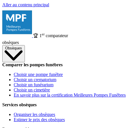
Aller au contenu principal
er
🏆
1
comparateur
obsèques
Obsèques
Comparer les pompes funèbres
Choisir une pompe funèbre
Choisir un crematorium
Choisir un funérarium
Choisir un cimetière
En savoir plus sur la certification Meilleures Pompes Funèbres
Services obsèques
Organiser les obsèques
Estimer le prix des obsèques