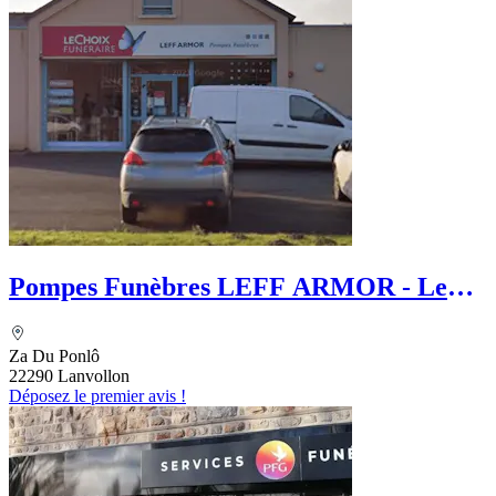
Pompes Funèbres LEFF ARMOR - Le
Choix Funéraire
Za Du Ponlô
22290 Lanvollon
Déposez le premier avis !