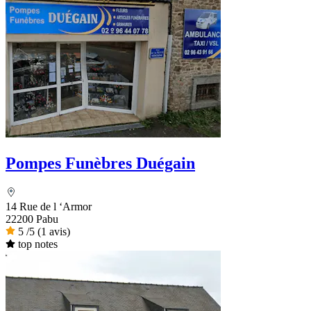
Pompes Funèbres Duégain
14 Rue de l ‘Armor
22200 Pabu
5
/5
(1 avis)
top notes