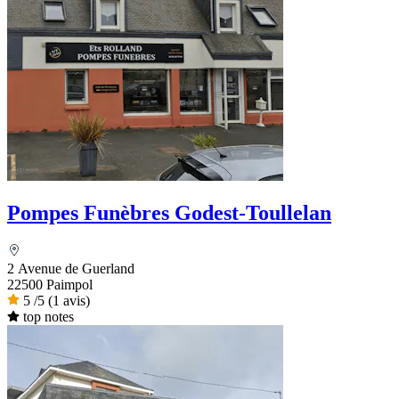
Pompes Funèbres Godest-Toullelan
2 Avenue de Guerland
22500 Paimpol
5
/5
(1 avis)
top notes