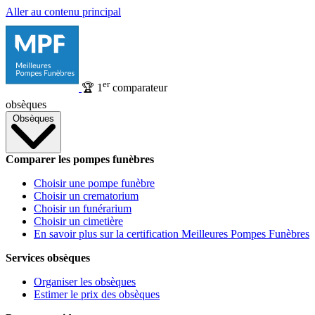
Aller au contenu principal
er
🏆
1
comparateur
obsèques
Obsèques
Comparer les pompes funèbres
Choisir une pompe funèbre
Choisir un crematorium
Choisir un funérarium
Choisir un cimetière
En savoir plus sur la certification Meilleures Pompes Funèbres
Services obsèques
Organiser les obsèques
Estimer le prix des obsèques