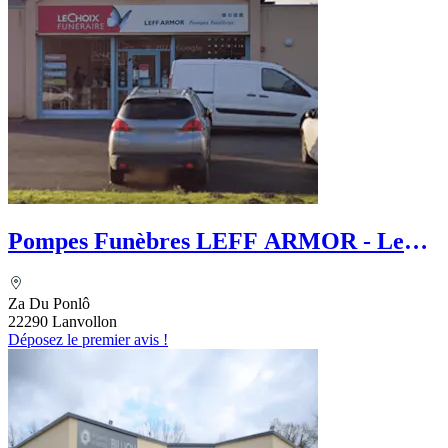
Pompes Funèbres LEFF ARMOR - Le
Choix Funéraire
Za Du Ponlô
22290 Lanvollon
Déposez le premier avis !