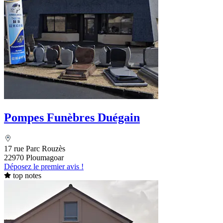
Pompes Funèbres Duégain
17 rue Parc Rouzès
22970 Ploumagoar
Déposez le premier avis !
top notes