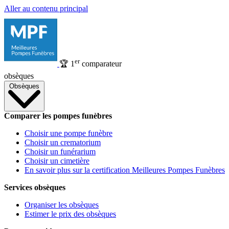
Aller au contenu principal
er
🏆
1
comparateur
obsèques
Obsèques
Comparer les pompes funèbres
Choisir une pompe funèbre
Choisir un crematorium
Choisir un funérarium
Choisir un cimetière
En savoir plus sur la certification Meilleures Pompes Funèbres
Services obsèques
Organiser les obsèques
Estimer le prix des obsèques