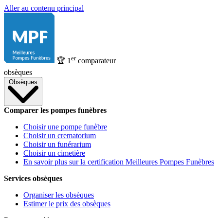
Aller au contenu principal
er
🏆
1
comparateur
obsèques
Obsèques
Comparer les pompes funèbres
Choisir une pompe funèbre
Choisir un crematorium
Choisir un funérarium
Choisir un cimetière
En savoir plus sur la certification Meilleures Pompes Funèbres
Services obsèques
Organiser les obsèques
Estimer le prix des obsèques