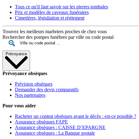
Tous ce qu'il faut savoir sur les pierres tombales
Prix et modèles de caveaux funéraires
Cimetières, législiation et réglement
Trouvez les meilleurs marbriers proches de chez vous
Rechercher des pompes funèbres par ville ou code postal
Prévoyance
Prévoyance obsèques
Prévision obsèques
Demander des devis comparatifs
Nos partenaires
Pour vous aider
Racheter un contrat obsèques avant le décès : est-ce possible ?
Assurance obsèques FAPE
Assurance obsèques : CAISSE D’EPARGNE
Assurance obsèques : La Banque postale