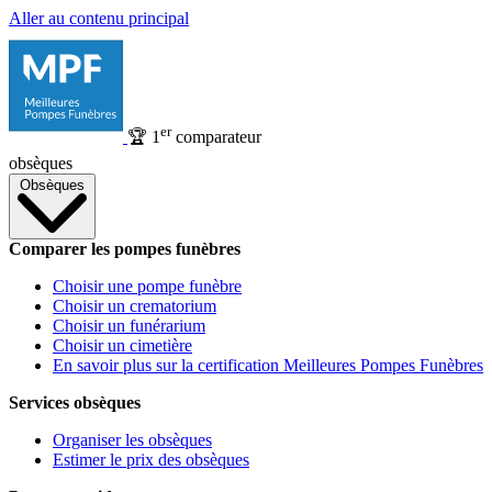
Aller au contenu principal
er
🏆
1
comparateur
obsèques
Obsèques
Comparer les pompes funèbres
Choisir une pompe funèbre
Choisir un crematorium
Choisir un funérarium
Choisir un cimetière
En savoir plus sur la certification Meilleures Pompes Funèbres
Services obsèques
Organiser les obsèques
Estimer le prix des obsèques