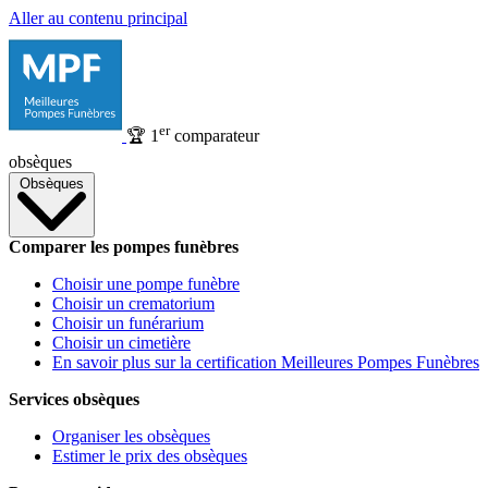
Aller au contenu principal
er
🏆
1
comparateur
obsèques
Obsèques
Comparer les pompes funèbres
Choisir une pompe funèbre
Choisir un crematorium
Choisir un funérarium
Choisir un cimetière
En savoir plus sur la certification Meilleures Pompes Funèbres
Services obsèques
Organiser les obsèques
Estimer le prix des obsèques