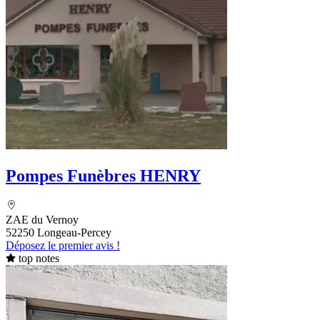
Pompes Funèbres HENRY
ZAE du Vernoy
52250 Longeau-Percey
Déposez le premier avis !
top notes