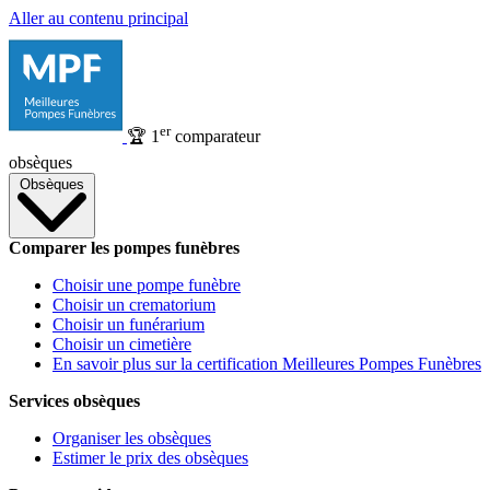
Aller au contenu principal
er
🏆
1
comparateur
obsèques
Obsèques
Comparer les pompes funèbres
Choisir une pompe funèbre
Choisir un crematorium
Choisir un funérarium
Choisir un cimetière
En savoir plus sur la certification Meilleures Pompes Funèbres
Services obsèques
Organiser les obsèques
Estimer le prix des obsèques