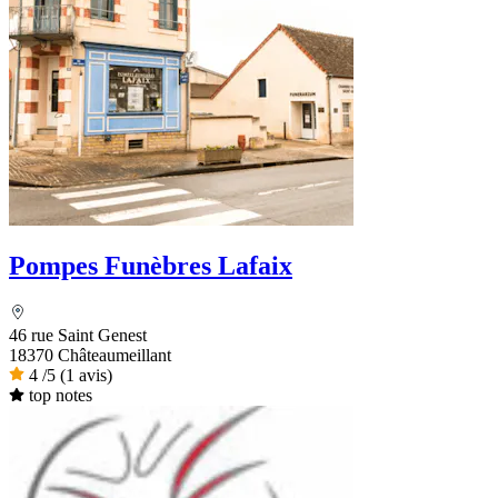
Pompes Funèbres Lafaix
46 rue Saint Genest
18370 Châteaumeillant
4
/5
(1 avis)
top notes