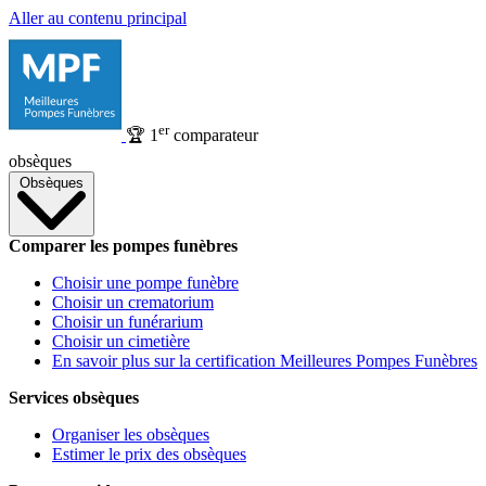
Aller au contenu principal
er
🏆
1
comparateur
obsèques
Obsèques
Comparer les pompes funèbres
Choisir une pompe funèbre
Choisir un crematorium
Choisir un funérarium
Choisir un cimetière
En savoir plus sur la certification Meilleures Pompes Funèbres
Services obsèques
Organiser les obsèques
Estimer le prix des obsèques