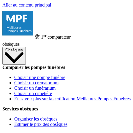
Aller au contenu principal
er
🏆
1
comparateur
obsèques
Obsèques
Comparer les pompes funèbres
Choisir une pompe funèbre
Choisir un crematorium
Choisir un funérarium
Choisir un cimetière
En savoir plus sur la certification Meilleures Pompes Funèbres
Services obsèques
Organiser les obsèques
Estimer le prix des obsèques