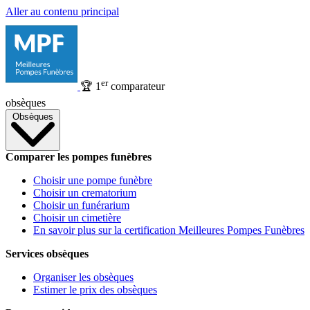
Aller au contenu principal
er
🏆
1
comparateur
obsèques
Obsèques
Comparer les pompes funèbres
Choisir une pompe funèbre
Choisir un crematorium
Choisir un funérarium
Choisir un cimetière
En savoir plus sur la certification Meilleures Pompes Funèbres
Services obsèques
Organiser les obsèques
Estimer le prix des obsèques