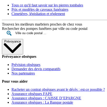
Tous ce qu'il faut savoir sur les pierres tombales
Prix et modèles de caveaux funéraires
Cimetières, législiation et réglement
Trouvez les meilleurs marbriers proches de chez vous
Rechercher des pompes funèbres par ville ou code postal
Prévoyance
Prévoyance obsèques
Prévision obsèques
Demander des devis comparatifs
Nos partenaires
Pour vous aider
Racheter un contrat obsèques avant le décès : est-ce possible ?
Assurance obsèques FAPE
Assurance obsèques : CAISSE D’EPARGNE
Assurance obsèques : La Banque postale