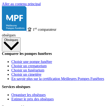
Aller au contenu principal
er
🏆
1
comparateur
obsèques
Obsèques
Comparer les pompes funèbres
Choisir une pompe funèbre
Choisir un crematorium
Choisir un funérarium
Choisir un cimetière
En savoir plus sur la certification Meilleures Pompes Funèbres
Services obsèques
Organiser les obsèques
Estimer le prix des obsèques