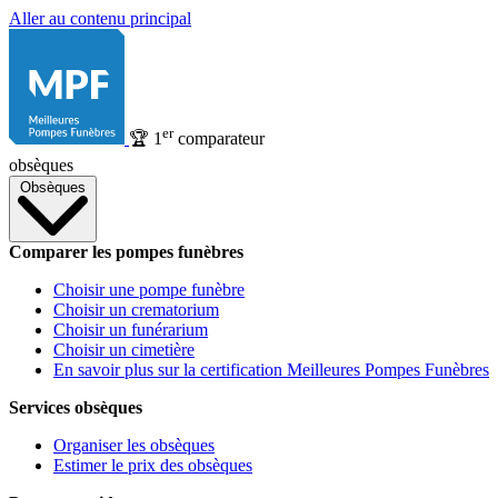
Aller au contenu principal
er
🏆
1
comparateur
obsèques
Obsèques
Comparer les pompes funèbres
Choisir une pompe funèbre
Choisir un crematorium
Choisir un funérarium
Choisir un cimetière
En savoir plus sur la certification Meilleures Pompes Funèbres
Services obsèques
Organiser les obsèques
Estimer le prix des obsèques