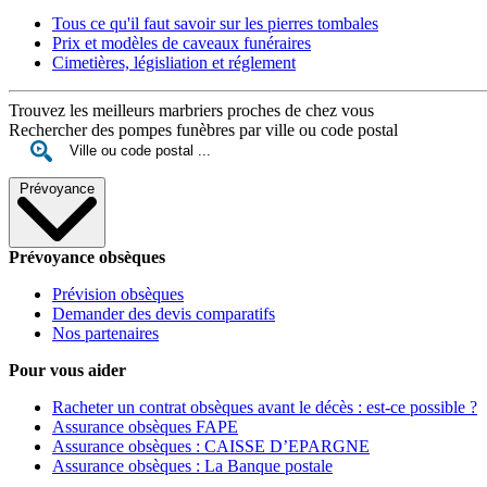
Tous ce qu'il faut savoir sur les pierres tombales
Prix et modèles de caveaux funéraires
Cimetières, législiation et réglement
Trouvez les meilleurs marbriers proches de chez vous
Rechercher des pompes funèbres par ville ou code postal
Prévoyance
Prévoyance obsèques
Prévision obsèques
Demander des devis comparatifs
Nos partenaires
Pour vous aider
Racheter un contrat obsèques avant le décès : est-ce possible ?
Assurance obsèques FAPE
Assurance obsèques : CAISSE D’EPARGNE
Assurance obsèques : La Banque postale