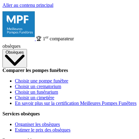
Aller au contenu principal
er
🏆
1
comparateur
obsèques
Obsèques
Comparer les pompes funèbres
Choisir une pompe funèbre
Choisir un crematorium
Choisir un funérarium
Choisir un cimetière
En savoir plus sur la certification Meilleures Pompes Funèbres
Services obsèques
Organiser les obsèques
Estimer le prix des obsèques