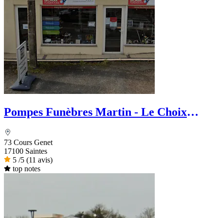
Pompes Funèbres Martin - Le Choix
Funéraire
73 Cours Genet
17100 Saintes
5
/5
(11 avis)
top notes