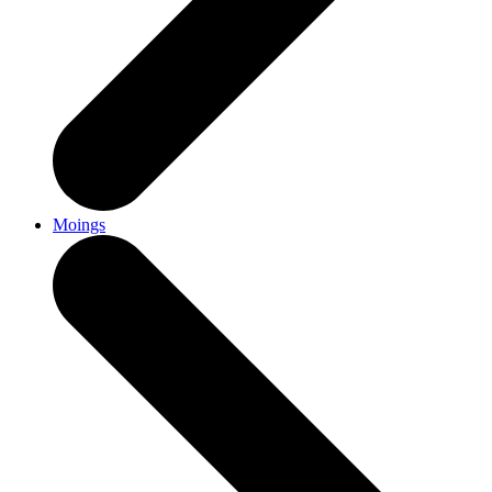
Moings