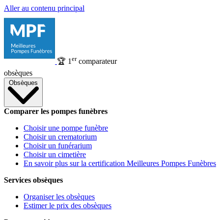
Aller au contenu principal
er
🏆
1
comparateur
obsèques
Obsèques
Comparer les pompes funèbres
Choisir une pompe funèbre
Choisir un crematorium
Choisir un funérarium
Choisir un cimetière
En savoir plus sur la certification Meilleures Pompes Funèbres
Services obsèques
Organiser les obsèques
Estimer le prix des obsèques