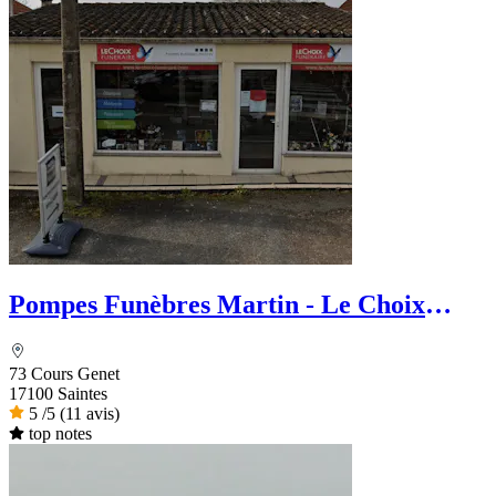
Pompes Funèbres Martin - Le Choix
Funéraire
73 Cours Genet
17100 Saintes
5
/5
(11 avis)
top notes