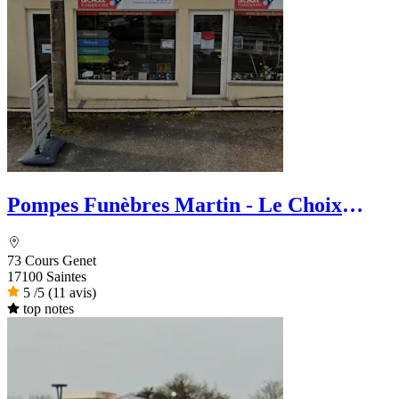
Pompes Funèbres Martin - Le Choix
Funéraire
73 Cours Genet
17100 Saintes
5
/5
(11 avis)
top notes