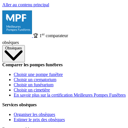
Aller au contenu principal
er
🏆
1
comparateur
obsèques
Obsèques
Comparer les pompes funèbres
Choisir une pompe funèbre
Choisir un crematorium
Choisir un funérarium
Choisir un cimetière
En savoir plus sur la certification Meilleures Pompes Funèbres
Services obsèques
Organiser les obsèques
Estimer le prix des obsèques