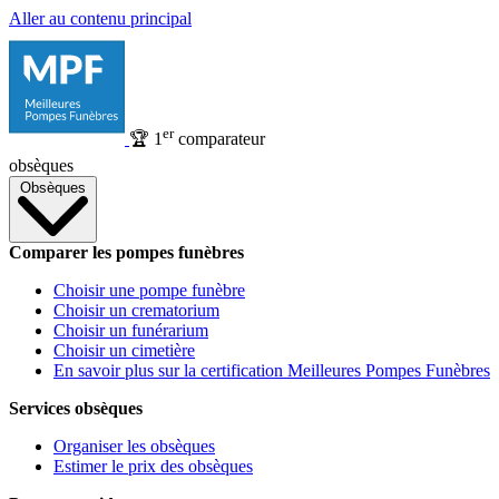
Aller au contenu principal
er
🏆
1
comparateur
obsèques
Obsèques
Comparer les pompes funèbres
Choisir une pompe funèbre
Choisir un crematorium
Choisir un funérarium
Choisir un cimetière
En savoir plus sur la certification Meilleures Pompes Funèbres
Services obsèques
Organiser les obsèques
Estimer le prix des obsèques