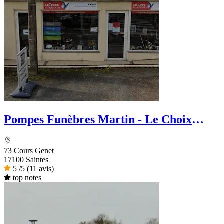
Pompes Funèbres Martin - Le Choix
Funéraire
73 Cours Genet
17100 Saintes
5
/5
(11 avis)
top notes