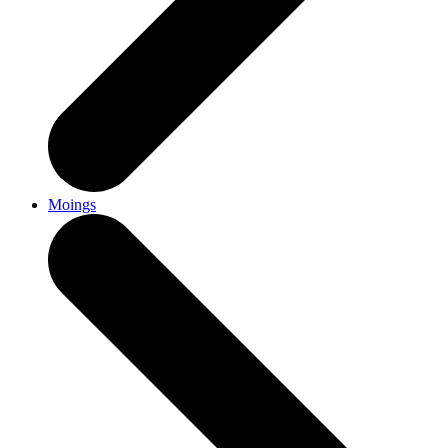
Moings