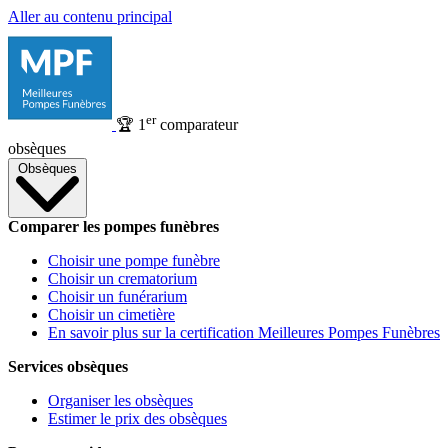
Aller au contenu principal
er
🏆
1
comparateur
obsèques
Obsèques
Comparer les pompes funèbres
Choisir une pompe funèbre
Choisir un crematorium
Choisir un funérarium
Choisir un cimetière
En savoir plus sur la certification Meilleures Pompes Funèbres
Services obsèques
Organiser les obsèques
Estimer le prix des obsèques