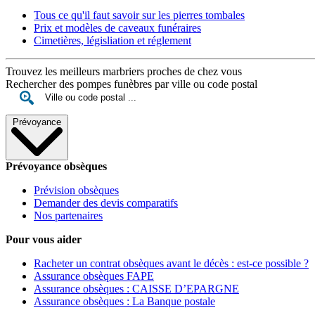
Tous ce qu'il faut savoir sur les pierres tombales
Prix et modèles de caveaux funéraires
Cimetières, législiation et réglement
Trouvez les meilleurs marbriers proches de chez vous
Rechercher des pompes funèbres par ville ou code postal
Prévoyance
Prévoyance obsèques
Prévision obsèques
Demander des devis comparatifs
Nos partenaires
Pour vous aider
Racheter un contrat obsèques avant le décès : est-ce possible ?
Assurance obsèques FAPE
Assurance obsèques : CAISSE D’EPARGNE
Assurance obsèques : La Banque postale