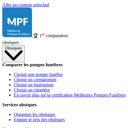
Aller au contenu principal
er
🏆
1
comparateur
obsèques
Obsèques
Comparer les pompes funèbres
Choisir une pompe funèbre
Choisir un crematorium
Choisir un funérarium
Choisir un cimetière
En savoir plus sur la certification Meilleures Pompes Funèbres
Services obsèques
Organiser les obsèques
Estimer le prix des obsèques