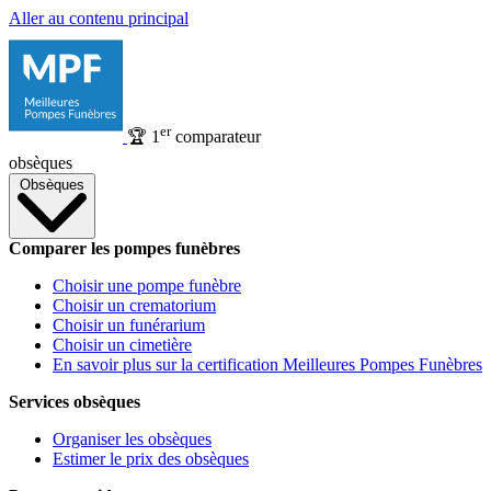
Aller au contenu principal
er
🏆
1
comparateur
obsèques
Obsèques
Comparer les pompes funèbres
Choisir une pompe funèbre
Choisir un crematorium
Choisir un funérarium
Choisir un cimetière
En savoir plus sur la certification Meilleures Pompes Funèbres
Services obsèques
Organiser les obsèques
Estimer le prix des obsèques