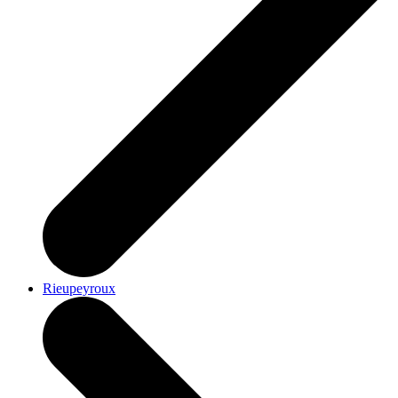
Rieupeyroux