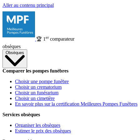
Aller au contenu principal
er
🏆
1
comparateur
obsèques
Obsèques
Comparer les pompes funèbres
Choisir une pompe funèbre
Choisir un crematorium
Choisir un funérarium
Choisir un cimetière
En savoir plus sur la certification Meilleures Pompes Funèbres
Services obsèques
Organiser les obsèques
Estimer le prix des obsèques