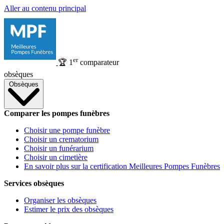
Aller au contenu principal
er
🏆
1
comparateur
obsèques
Obsèques
Comparer les pompes funèbres
Choisir une pompe funèbre
Choisir un crematorium
Choisir un funérarium
Choisir un cimetière
En savoir plus sur la certification Meilleures Pompes Funèbres
Services obsèques
Organiser les obsèques
Estimer le prix des obsèques