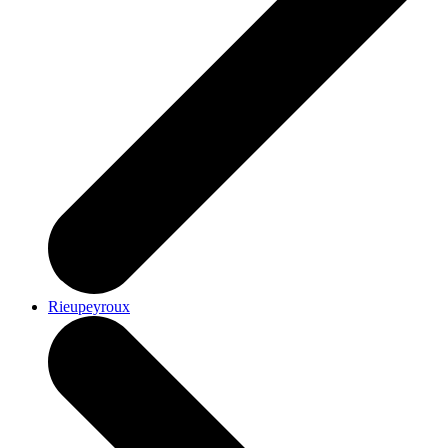
Rieupeyroux