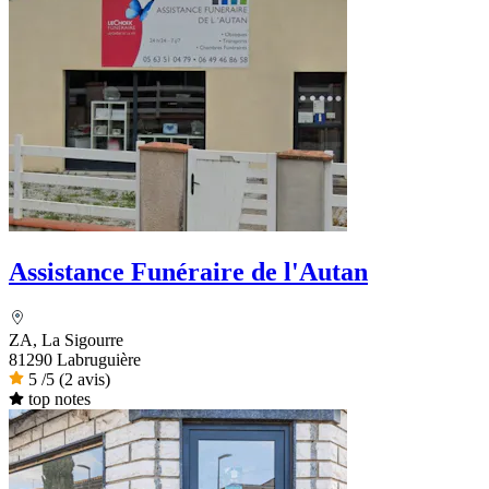
Assistance Funéraire de l'Autan
ZA, La Sigourre
81290 Labruguière
5
/5
(2 avis)
top notes