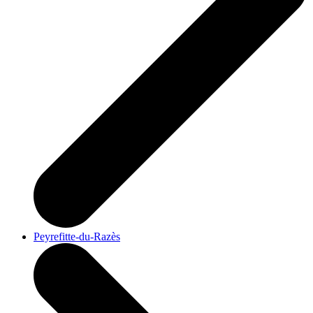
Peyrefitte-du-Razès