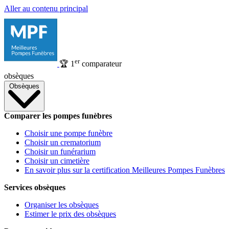
Aller au contenu principal
er
🏆
1
comparateur
obsèques
Obsèques
Comparer les pompes funèbres
Choisir une pompe funèbre
Choisir un crematorium
Choisir un funérarium
Choisir un cimetière
En savoir plus sur la certification Meilleures Pompes Funèbres
Services obsèques
Organiser les obsèques
Estimer le prix des obsèques