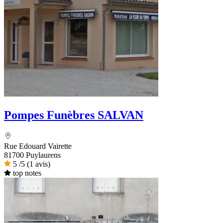
Pompes Funèbres SALVAN
Rue Edouard Vairette
81700 Puylaurens
5
/5
(1 avis)
top notes