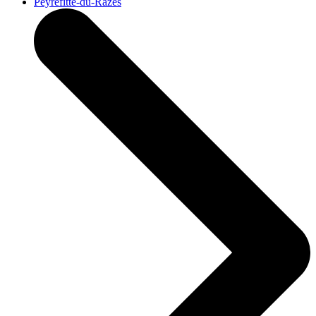
Peyrefitte-du-Razès