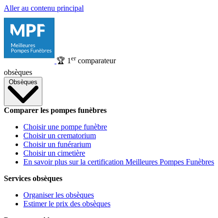
Aller au contenu principal
er
🏆
1
comparateur
obsèques
Obsèques
Comparer les pompes funèbres
Choisir une pompe funèbre
Choisir un crematorium
Choisir un funérarium
Choisir un cimetière
En savoir plus sur la certification Meilleures Pompes Funèbres
Services obsèques
Organiser les obsèques
Estimer le prix des obsèques