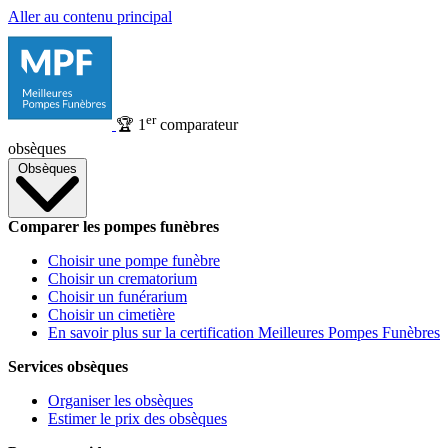
Aller au contenu principal
er
🏆
1
comparateur
obsèques
Obsèques
Comparer les pompes funèbres
Choisir une pompe funèbre
Choisir un crematorium
Choisir un funérarium
Choisir un cimetière
En savoir plus sur la certification Meilleures Pompes Funèbres
Services obsèques
Organiser les obsèques
Estimer le prix des obsèques