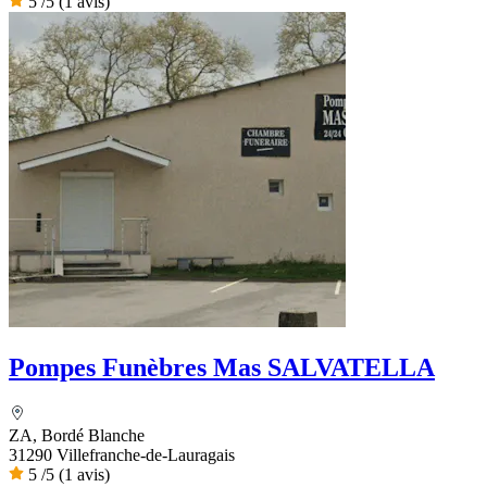
5
/5
(1 avis)
Pompes Funèbres Mas SALVATELLA
ZA, Bordé Blanche
31290 Villefranche-de-Lauragais
5
/5
(1 avis)