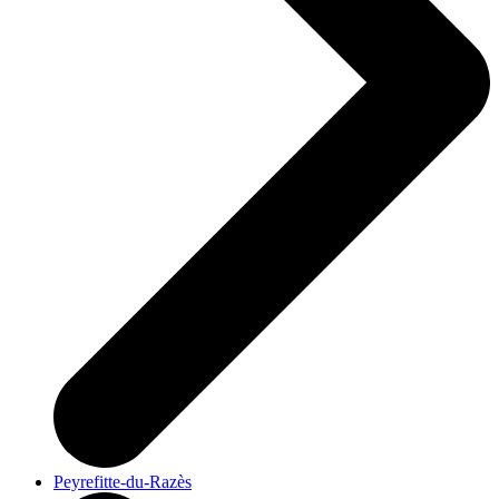
Peyrefitte-du-Razès