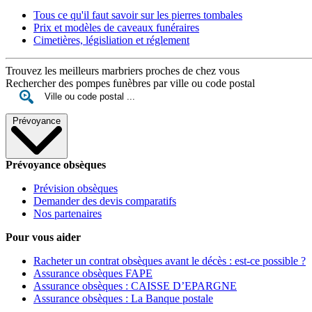
Tous ce qu'il faut savoir sur les pierres tombales
Prix et modèles de caveaux funéraires
Cimetières, législiation et réglement
Trouvez les meilleurs marbriers proches de chez vous
Rechercher des pompes funèbres par ville ou code postal
Prévoyance
Prévoyance obsèques
Prévision obsèques
Demander des devis comparatifs
Nos partenaires
Pour vous aider
Racheter un contrat obsèques avant le décès : est-ce possible ?
Assurance obsèques FAPE
Assurance obsèques : CAISSE D’EPARGNE
Assurance obsèques : La Banque postale