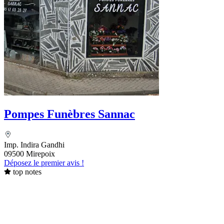
Pompes Funèbres Sannac
Imp. Indira Gandhi
09500 Mirepoix
Déposez le premier avis !
top notes