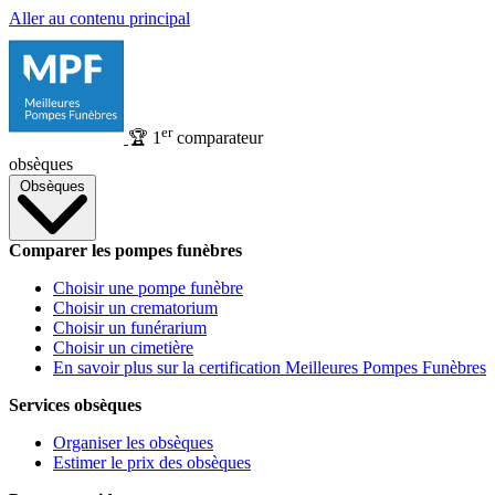
Aller au contenu principal
er
🏆
1
comparateur
obsèques
Obsèques
Comparer les pompes funèbres
Choisir une pompe funèbre
Choisir un crematorium
Choisir un funérarium
Choisir un cimetière
En savoir plus sur la certification Meilleures Pompes Funèbres
Services obsèques
Organiser les obsèques
Estimer le prix des obsèques