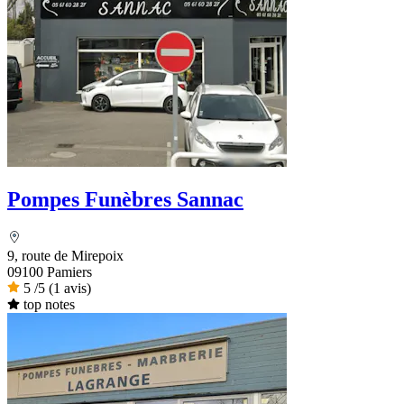
Pompes Funèbres Sannac
9, route de Mirepoix
09100 Pamiers
5
/5
(1 avis)
top notes