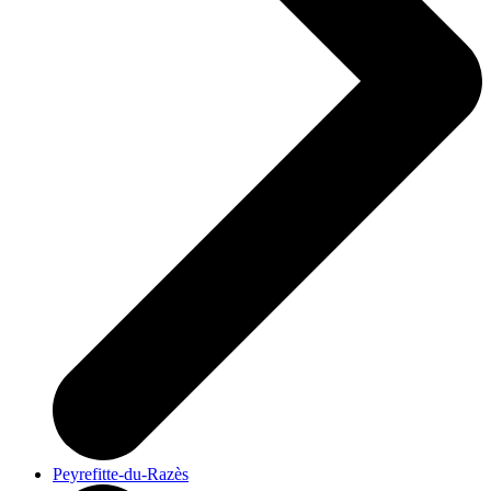
Peyrefitte-du-Razès