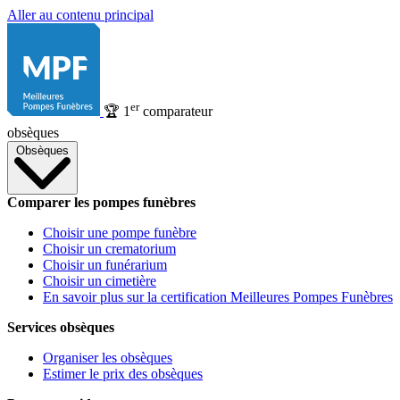
Aller au contenu principal
er
🏆
1
comparateur
obsèques
Obsèques
Comparer les pompes funèbres
Choisir une pompe funèbre
Choisir un crematorium
Choisir un funérarium
Choisir un cimetière
En savoir plus sur la certification Meilleures Pompes Funèbres
Services obsèques
Organiser les obsèques
Estimer le prix des obsèques