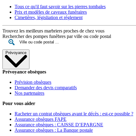
Tous ce qu'il faut savoir sur les pierres tombales
Prix et modèles de caveaux funéraires
Cimetières, législiation et réglement
Trouvez les meilleurs marbriers proches de chez vous
Rechercher des pompes funèbres par ville ou code postal
Prévoyance
Prévoyance obsèques
Prévision obsèques
Demander des devis comparatifs
Nos partenaires
Pour vous aider
Racheter un contrat obsèques avant le décès : est-ce possible ?
Assurance obsèques FAPE
Assurance obsèques : CAISSE D’EPARGNE
Assurance obsèques : La Banque postale