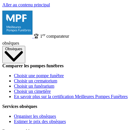
Aller au contenu principal
er
🏆
1
comparateur
obsèques
Obsèques
Comparer les pompes funèbres
Choisir une pompe funèbre
Choisir un crematorium
Choisir un funérarium
Choisir un cimetière
En savoir plus sur la certification Meilleures Pompes Funèbres
Services obsèques
Organiser les obsèques
Estimer le prix des obsèques