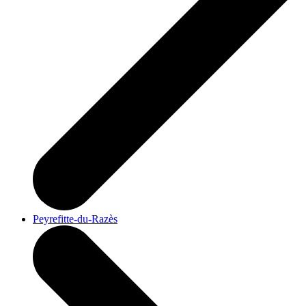
Peyrefitte-du-Razès