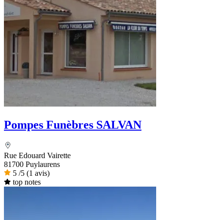
Pompes Funèbres SALVAN
Rue Edouard Vairette
81700 Puylaurens
5
/5
(1 avis)
top notes