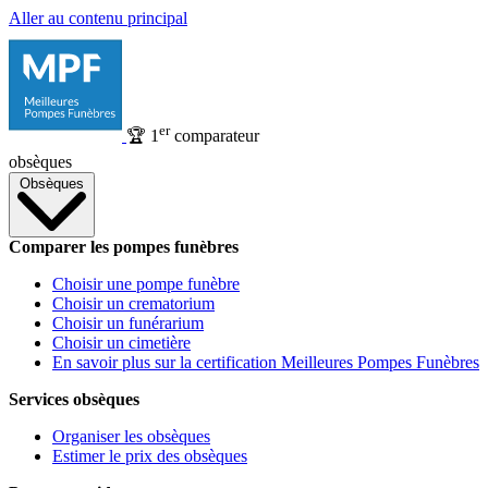
Aller au contenu principal
er
🏆
1
comparateur
obsèques
Obsèques
Comparer les pompes funèbres
Choisir une pompe funèbre
Choisir un crematorium
Choisir un funérarium
Choisir un cimetière
En savoir plus sur la certification Meilleures Pompes Funèbres
Services obsèques
Organiser les obsèques
Estimer le prix des obsèques