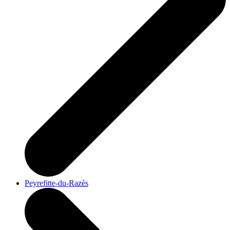
Peyrefitte-du-Razès