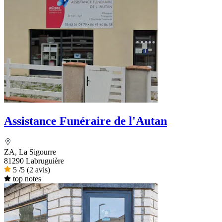
Assistance Funéraire de l'Autan
ZA, La Sigourre
81290 Labruguière
5
/5
(2 avis)
top notes