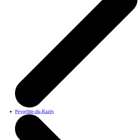
Peyrefitte-du-Razès