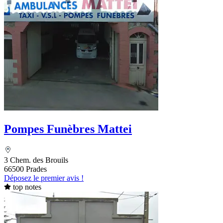
Pompes Funèbres Mattei
3 Chem. des Brouils
66500 Prades
Déposez le premier avis !
top notes