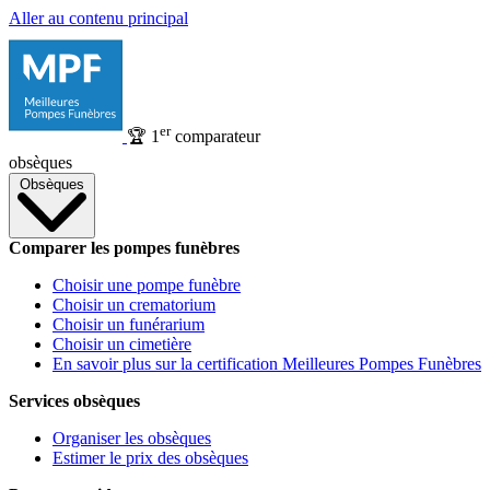
Aller au contenu principal
er
🏆
1
comparateur
obsèques
Obsèques
Comparer les pompes funèbres
Choisir une pompe funèbre
Choisir un crematorium
Choisir un funérarium
Choisir un cimetière
En savoir plus sur la certification Meilleures Pompes Funèbres
Services obsèques
Organiser les obsèques
Estimer le prix des obsèques