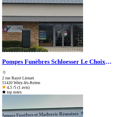
Pompes Funèbres Schloesser Le Choix
Funéraire
2 rue Rayet Lienart
51420 Witry-lès-Reims
4,5
/5
(1 avis)
top notes