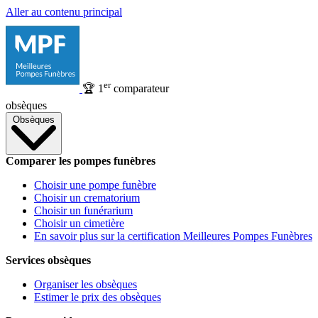
Aller au contenu principal
er
🏆
1
comparateur
obsèques
Obsèques
Comparer les pompes funèbres
Choisir une pompe funèbre
Choisir un crematorium
Choisir un funérarium
Choisir un cimetière
En savoir plus sur la certification Meilleures Pompes Funèbres
Services obsèques
Organiser les obsèques
Estimer le prix des obsèques