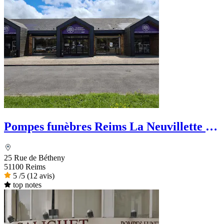
Pompes funèbres Reims La Neuvillette -
La Maison des Obsèques
25 Rue de Bétheny
51100 Reims
5
/5
(12 avis)
top notes